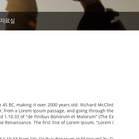
자료실
om 45 BC, making it over 2000 years old. Richard McClint
tur, from a Lorem Ipsum passage, and going through the
and 1.10.33 of "de Finibus Bonorum et Malorum" (The Ex
the Renaissance. The first line of Lorem Ipsum, "Lorem i
nd 1.10.33 from "de Finibus Bonorum et Malorum" by Ci