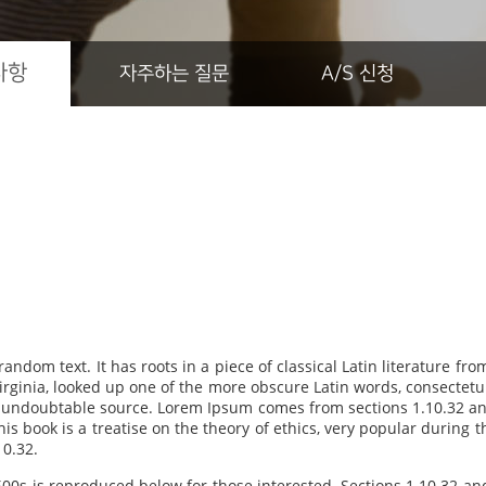
사항
자주하는 질문
A/S 신청
andom text. It has roots in a piece of classical Latin literature fr
irginia, looked up one of the more obscure Latin words, consecte
 the undoubtable source. Lorem Ipsum comes from sections 1.10.32 
his book is a treatise on the theory of ethics, very popular during 
10.32.
0s is reproduced below for those interested. Sections 1.10.32 a