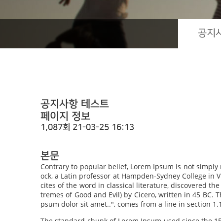
공지
공지사항 테스트
페이지 정보
1,087회
21-03-25 16:13
본문
Contrary to popular belief, Lorem Ipsum is not simply r
ock, a Latin professor at Hampden-Sydney College in V
cites of the word in classical literature, discovered
tremes of Good and Evil) by Cicero, written in 45 BC. T
psum dolor sit amet..", comes from a line in section 1.
The standard chunk of Lorem Ipsum used since the 150